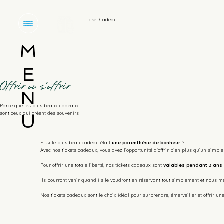
Ticket Cadeau
M
E
Offrir ou s'offrir
N
Parce que les plus beaux cadeaux
sont ceux qui créent des souvenirs
U
Et si le plus beau cadeau était
une parenthèse de bonheur
?
Avec nos tickets cadeaux, vous avez l’opportunité d’offrir bien plus qu’un simpl
Pour offrir une totale liberté, nos tickets cadeaux sont
valables pendant 3 ans 
Ils pourront venir quand ils le voudront en réservant tout simplement et nous m
Nos tickets cadeaux sont le choix idéal pour surprendre, émerveiller et offrir