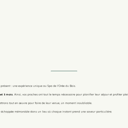
e présent : une expérience unique au Spa de l'Orée du Bois.
et 3 mois
. Ainsi, vos proches ont tout le temps nécessaire pour planifier leur séjour et profiter p
ettrons tout en œuvre pour faire de leur venue, un moment inoubliable.
 une échappée mémorable dans un lieu où chaque instant prend une saveur particulière.